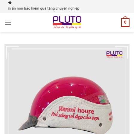
Skip
 - in ấn nón bảo hiểm quà tặng chuyên nghiệp
to
content
0