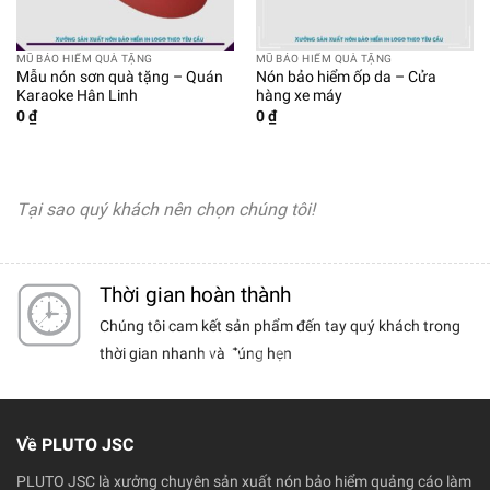
MŨ BẢO HIỂM QUÀ TẶNG
MŨ BẢO HIỂM QUÀ TẶNG
Mẫu nón sơn quà tặng – Quán
Nón bảo hiểm ốp da – Cửa
Karaoke Hân Linh
hàng xe máy
0
₫
0
₫
Tại sao quý khách nên chọn chúng tôi!
Thời gian hoàn thành
ểm chất
Chúng tôi cam kết sản phẩm đến tay quý khách trong
chọn
thời gian nhanh và đúng hẹn
Về PLUTO JSC
PLUTO JSC là xưởng chuyên sản xuất nón bảo hiểm quảng cáo làm