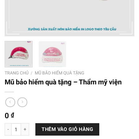
TRANG CHỦ
/
MŨ BẢO HIỂM QUÀ TẶNG
Mũ bảo hiểm quà tặng – Thẩm mỹ viện
0
₫
Mũ bảo hiểm quà tặng - Thẩm mỹ viện số lượng
THÊM VÀO GIỎ HÀNG