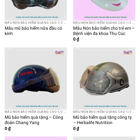
MẪU NÓN BẢO HIỂM QUẢNG CÁO 1/2 CÓ KÍNH
MẪU NÓN BẢO HIỂM QUẢNG CÁO 1/2 CÓ KÍNH
Mẫu mũ bảo hiểm nữa đầu có
Mẫu Nón bảo hiểm cho trẻ em –
kính
Bệnh viện đa khoa Thu Cúc
0
₫
MẪU NÓN BẢO HIỂM QUẢNG CÁO 1/2 CÓ KÍNH
MẪU NÓN BẢO HIỂM QUẢNG CÁO 1/2 CÓ KÍNH
Mũ bảo hiểm quà tặng – Công
Mũ bảo hiểm quà tặng công ty
đoàn Chang Yang
– Herbalife Nutrition
0
₫
0
₫