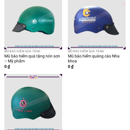
MŨ BẢO HIỂM QUÀ TẶNG
MŨ BẢO HIỂM QUÀ TẶNG
Mũ bảo hiểm quà tặng nón sơn
Mũ bảo hiểm quảng cáo Nha
– Mỹ phẩm
khoa
0
₫
0
₫