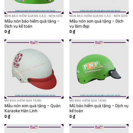
NÓN BẢO HIỂM QUẢNG CÁO - NÓN SƠN
NÓN BẢO HIỂM QUẢNG CÁO - NÓN SƠN
Mẫu nón bảo hiểm quà tặng –
Mẫu nón sơn quà tặng – Dịch
Dịch vụ kế toán
vụ làm đẹp
0
₫
0
₫
MŨ BẢO HIỂM QUÀ TẶNG
MŨ BẢO HIỂM QUÀ TẶNG
Mẫu nón sơn quà tặng – Quán
Mũ bảo hiểm quà tặng – Dịch vụ
Karaoke Hân Linh
kế toán
0
₫
0
₫