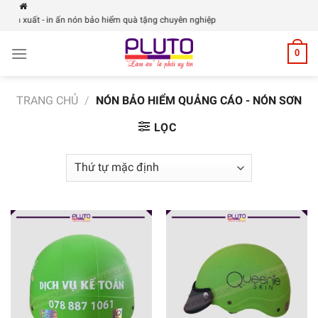
Skip
n xuất - in ấn nón bảo hiểm quà tặng chuyên nghiệp
to
content
0
TRANG CHỦ
/
NÓN BẢO HIỂM QUẢNG CÁO - NÓN SƠN
LỌC