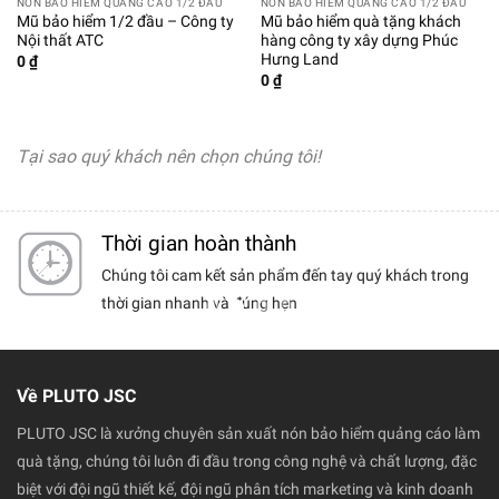
NÓN BẢO HIỂM QUẢNG CÁO 1/2 ĐẦU
NÓN BẢO HIỂM QUẢNG CÁO 1/2 ĐẦU
Mũ bảo hiểm 1/2 đầu – Công ty
Mũ bảo hiểm quà tặng khách
Nội thất ATC
hàng công ty xây dựng Phúc
Hưng Land
0
₫
0
₫
Tại sao quý khách nên chọn chúng tôi!
Thời gian hoàn thành
ểm chất
Chúng tôi cam kết sản phẩm đến tay quý khách trong
chọn
thời gian nhanh và đúng hẹn
Về PLUTO JSC
PLUTO JSC là xưởng chuyên sản xuất nón bảo hiểm quảng cáo làm
quà tặng, chúng tôi luôn đi đầu trong công nghệ và chất lượng, đặc
biệt với đội ngũ thiết kế, đội ngũ phân tích marketing và kinh doanh