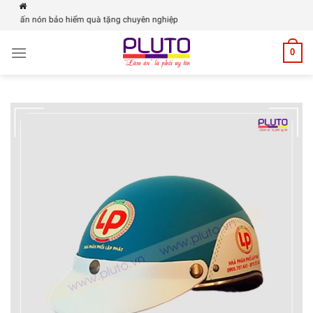
Skip
in ấn nón bảo hiểm quà tặng chuyên nghiệp
to
content
0