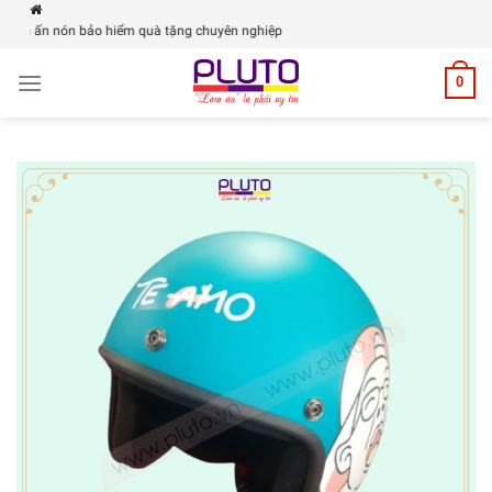
Skip
 in ấn nón bảo hiểm quà tặng chuyên nghiệp
to
content
0