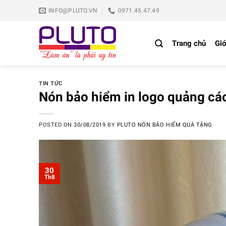
Skip
INFO@PLUTO.VN
0971.45.47.49
to
content
Trang chủ
Giớ
TIN TỨC
Nón bảo hiểm in logo quảng cáo
POSTED ON
30/08/2019
BY
PLUTO NÓN BẢO HIỂM QUÀ TẶNG
30
Th8