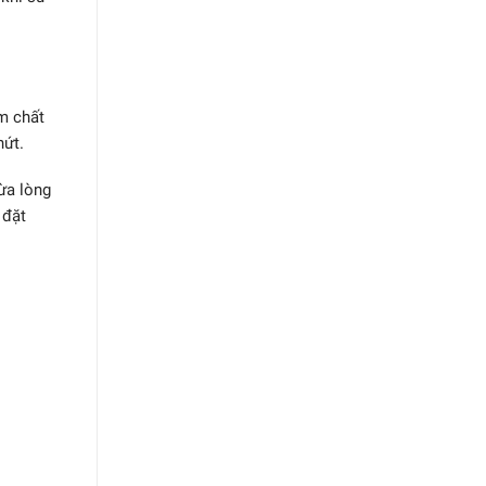
m chất
nứt.
vừa lòng
 đặt