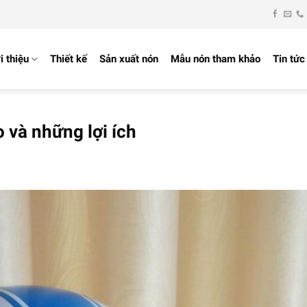
PLUTO | Xưởng sản xuất - in ấn nón bảo hiểm
i thiệu
Thiết kế
Sản xuất nón
Mẫu nón tham khảo
Tin tức
 và những lợi ích