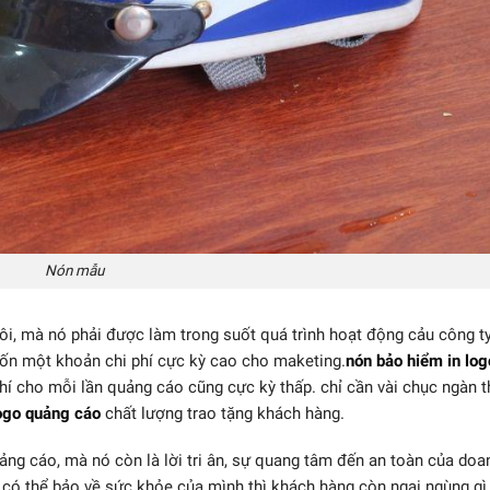
Nón mẫu
i, mà nó phải được làm trong suốt quá trình hoạt động cảu công ty
tốn một khoản chi phí cực kỳ cao cho maketing.
n
ón bảo hiểm in lo
hí cho mỗi lần quảng cáo cũng cực kỳ thấp. chỉ cần vài chục ngàn t
logo quảng cáo
chất lượng trao tặng khách hàng.
g cáo, mà nó còn là lời tri ân, sự quang tâm đến an toàn của doa
 thể bảo về sức khỏe của mình thì khách hàng còn ngại ngùng gì 