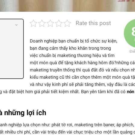
Rate this post
Doanh nghiệp bạn chuẩn bị tổ chức sự kiện,
bạn đang cảm thấy kho khăn trong trong
Đi
việc chuẩn bị maketing thương hiệu và tìm
một món quà để tặng khách hàng hôm đó?những cá
maketing truyền thống thì quá đắt đỏ và nếu chọn n
kiểu maketing cũ thì cần chọn thêm một món quà tặ
và như vậy kinh phí sẽ phải tăng thêm, vậy đâu là cá
 và đặt biệt hơn giá phải tiết kiệm nhất. Bạn yên tâm khi đã có
nón
 những lợi ích
nh nghiệp lựa chọn như: phát tờ rơi, maketing trên baner, áp phích
ất nhiều chi phí, cần vài triệu đến vài chục triệu cho một lần quảng 