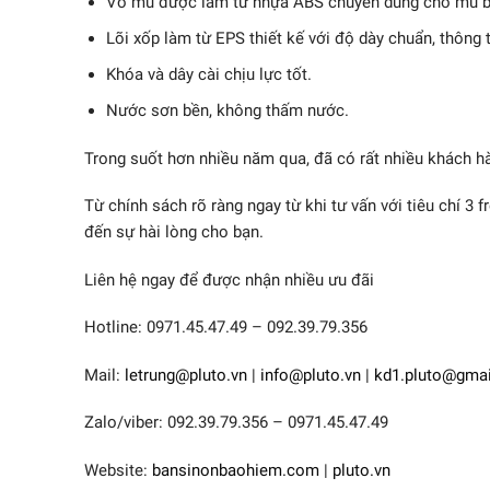
Vỏ mũ được làm từ nhựa ABS chuyên dùng cho mũ bảo
Lõi xốp làm từ EPS thiết kế với độ dày chuẩn, thông 
Khóa và dây cài chịu lực tốt.
Nước sơn bền, không thấm nước.
Trong suốt hơn nhiều năm qua, đã có rất nhiều khách hà
Từ chính sách rõ ràng ngay từ khi tư vấn với tiêu chí 3 f
đến sự hài lòng cho bạn.
Liên hệ ngay để được nhận nhiều ưu đãi
Hotline: 0971.45.47.49 – 092.39.79.356
Mail:
letrung@pluto.vn
|
info@pluto.vn
|
kd1.pluto@gma
Zalo/viber: 092.39.79.356 – 0971.45.47.49
Website:
bansinonbaohiem.com
|
pluto.vn