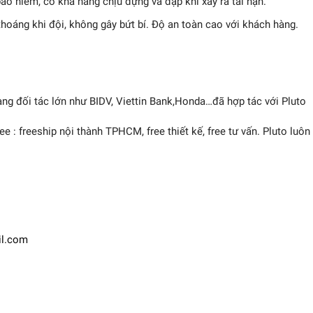
 hiểm, có khả năng chịu đựng va đập khi xảy ra tai nạn.
thoáng khi đội, không gây bứt bí. Độ an toàn cao với khách hàng.
ng đối tác lớn như BIDV, Viettin Bank,Honda…đã hợp tác với Pluto
ree : freeship nội thành TPHCM, free thiết kế, free tư vấn. Pluto luô
il.com