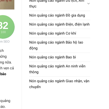
Nón quảng cáo ngành Du lịch, Ẩm
thực
Nón quảng cáo ngành Đồ gia dụng
82
Nón quảng cáo ngành Điện, điện lạnh
/ 100
Nón quảng cáo ngành Cơ khí
ểm SEO
Nón quảng cáo ngành Bảo hộ lao
động
ch
hững
Nón quảng cáo ngành Bao bì
ng nữa.
Nón quảng cáo ngành An ninh viễn
ch vẹn cả
thông
 bảo
Nón quảng cáo ngành Giao nhận, vận
chuyển
, quảng
cáo.