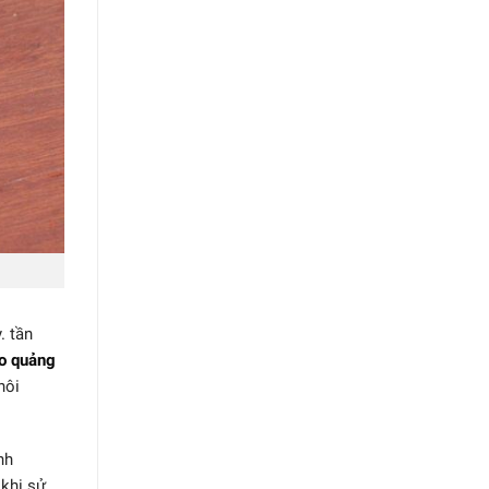
. tần
go quảng
hôi
nh
khi sử