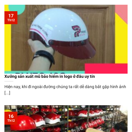
17
Th12
Xưởng sản xuất mũ bảo hiểm in logo ở đâu uy tín
Hiện nay, khi đi ngoài đường chúng ta rất dễ dàng bắt gặp hình ảnh
[...]
16
Th12