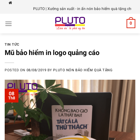
Skip
PLUTO | Xưởng sản xuất - in ấn nón bảo hiểm quà tặng chuyên nghiệp
to
content
0
TIN TỨC
Mũ bảo hiểm in logo quảng cáo
POSTED ON
08/08/2019
BY
PLUTO NÓN BẢO HIỂM QUÀ TẶNG
08
Th8