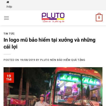
Skip
PLUTO | Xưở
to
content
0
TIN TỨC
In logo mũ bảo hiểm tại xưởng và những
cái lợi
POSTED ON
19/08/2019
BY
PLUTO NÓN BẢO HIỂM QUÀ TẶNG
19
Th8