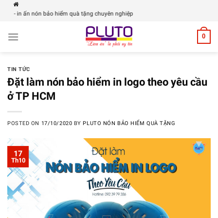
Skip
n nón bảo hiểm quà tặng chuyên nghiệp
to
content
0
TIN TỨC
Đặt làm nón bảo hiểm in logo theo yêu cầu
ở TP HCM
POSTED ON
17/10/2020
BY
PLUTO NÓN BẢO HIỂM QUÀ TẶNG
17
Th10