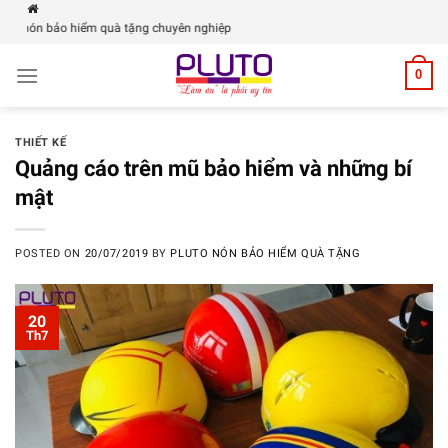
Skip
o hiểm quà tặng chuyên nghiệp
to
content
0
THIẾT KẾ
Quảng cáo trên mũ bảo hiểm và những bí
mật
POSTED ON
20/07/2019
BY
PLUTO NÓN BẢO HIỂM QUÀ TẶNG
20
Th7