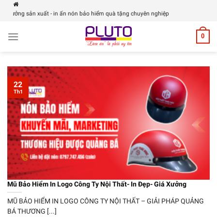
Skip
Xưởng sản xuất - in ấn nón bảo hiểm quà tặng chuyên nghiệp
to
content
0
22
Th1
Mũ Bảo Hiểm In Logo Công Ty Nội Thất- In Đẹp- Giá Xưởng
MŨ BẢO HIỂM IN LOGO CÔNG TY NỘI THẤT – GIẢI PHÁP QUẢNG
BÁ THƯƠNG [...]